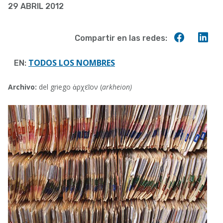
29 ABRIL 2012
a
la
Compart
Co
Compartir en las redes:
navegación
en
en
Faceboo
Lin
TODOS LOS NOMBRES
EN:
Archivo:
del griego ἀρχεῖον (
arkheion)