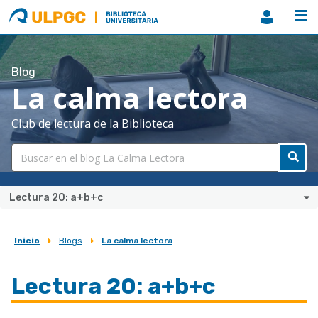
ULPGC
Biblioteca
ULPGC
Blog
La calma lectora
Club de lectura de la Biblioteca
Lectura 20: a+b+c
Inicio
Blogs
La calma lectora
Sobrescribir
enlaces
Lectura 20: a+b+c
de
ayuda