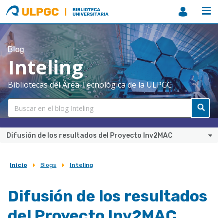
ULPGC
Biblioteca
ULPGC
Blog
Inteling
Bibliotecas del Área Tecnológica de la ULPGC
Difusión de los resultados del Proyecto Inv2MAC
Inicio
Blogs
Inteling
Sobrescribir
enlaces
Difusión de los resultados
de
del Proyecto Inv2MAC
ayuda