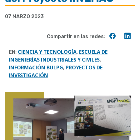
a
07 MARZO 2023
la
navegación
Compart
Co
Compartir en las redes:
en
en
Faceboo
Lin
CIENCIA Y TECNOLOGÍA
ESCUELA DE
EN:
,
INGENIERÍAS INDUSTRIALES Y CIVILES
,
INFORMACIÓN BULPG
PROYECTOS DE
,
INVESTIGACIÓN