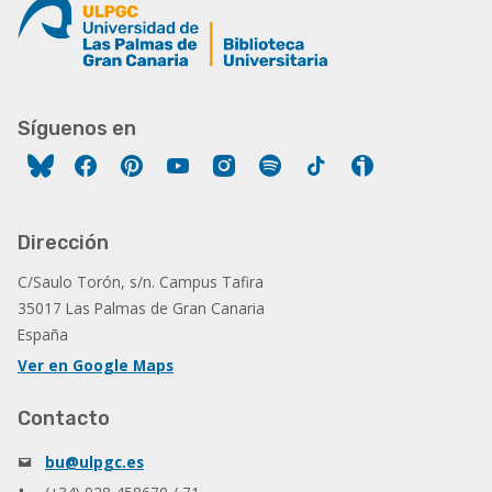
Síguenos en
Facebook
Pinterest
YouTube
Instagram
Spotify
Tiktok
Ivoox
Dirección
C/Saulo Torón, s/n. Campus Tafira
35017 Las Palmas de Gran Canaria
España
Ver en Google Maps
Contacto
bu@ulpgc.es