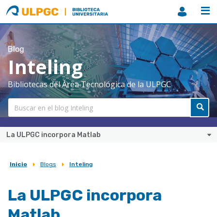
ULPGC
Biblioteca
ULPGC
Blog
Inteling
Bibliotecas del Área Tecnológica de la ULPGC
La ULPGC incorpora Matlab
Inicio
Blogs
Inteling
Sobrescribir
enlaces
La ULPGC incorpora
de
Matlab
ayuda