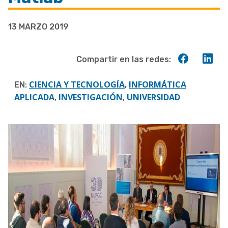
a
13 MARZO 2019
la
navegación
Compart
Co
Compartir en las redes:
en
en
Faceboo
Lin
CIENCIA Y TECNOLOGÍA
INFORMÁTICA
EN:
,
APLICADA
INVESTIGACIÓN
UNIVERSIDAD
,
,