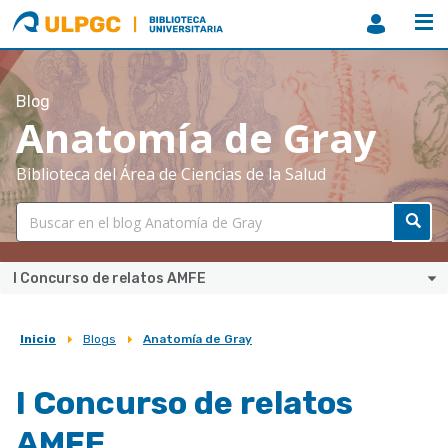
ULPGC
Biblioteca
ULPGC
Blog
Anatomía de Gray
Biblioteca del Área de Ciencias de la Salud
I Concurso de relatos AMFE
Inicio
Blogs
Anatomía de Gray
Sobrescribir
enlaces
I Concurso de relatos
de
AMFE
ayuda