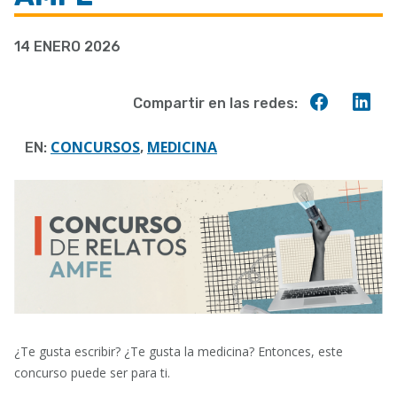
a
14 ENERO 2026
la
navegación
Compart
Co
Compartir en las redes:
en
en
Faceboo
Lin
CONCURSOS
MEDICINA
EN:
,
¿Te gusta escribir? ¿Te gusta la medicina? Entonces, este
concurso puede ser para ti.