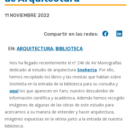
a
11 NOVIEMBRE 2022
la
navegación
Compart
Co
Compartir en las redes:
en
en
Faceboo
Lin
ARQUITECTURA
BIBLIOTECA
EN:
,
Nos ha llegado recientemente el nº 246 de AV Monografías
dedicado al estudio de arquitectura
Snohetta
. Por ello,
hemos recopilado los libros y las revistas que hablan sobre
Snohetta en la entrada de la biblioteca para su consulta y
aquí
los que aparecen en Faro, nuestro descubridor de
información científica y académica. Además hemos recogido
imágenes de algunas de las obras de este estudio para
acercarnos a su manera de entender y hacer arquitectura,
imágenes expuestas en la vitrina junto a la entrada de nuestra
biblioteca.