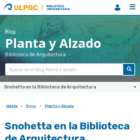
ULPGC
Biblioteca
ULPGC
Blog
Planta y Alzado
Biblioteca de Arquitectura
Snohetta en la Biblioteca de Arquitectura
Inicio
Blogs
Planta y Alzado
Sobrescribir
enlaces
Snohetta en la Biblioteca
de
de Arquitectura
ayuda