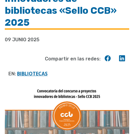
a
bibliotecas «Sello CCB»
la
2025
navegación
09 JUNIO 2025
Compart
Co
Compartir en las redes:
en
en
Faceboo
Lin
BIBLIOTECAS
EN: