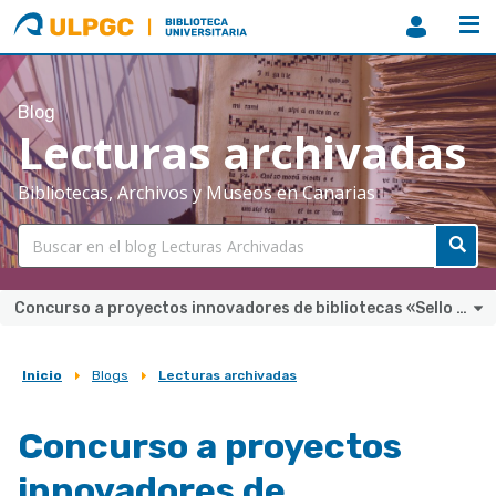
ULPGC
Biblioteca
ULPGC
Blog
Lecturas archivadas
Bibliotecas, Archivos y Museos en Canarias
Concurso a proyectos innovadores de bibliotecas «Sello CCB» 2025
Inicio
Blogs
Lecturas archivadas
Sobrescribir
enlaces
Concurso a proyectos
de
innovadores de
ayuda