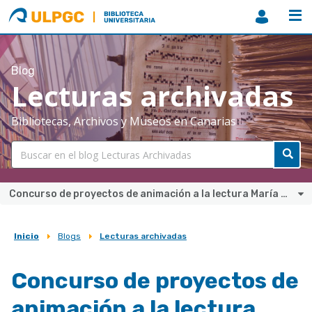
ULPGC
Biblioteca
ULPGC
Blog
Lecturas archivadas
Bibliotecas, Archivos y Museos en Canarias
Concurso de proyectos de animación a la lectura María Moliner 2025
Inicio
Blogs
Lecturas archivadas
Sobrescribir
enlaces
Concurso de proyectos de
de
animación a la lectura
ayuda