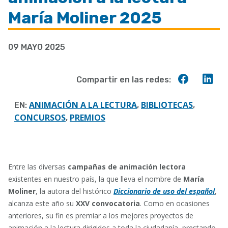
a
María Moliner 2025
la
navegación
09 MAYO 2025
Compart
Co
Compartir en las redes:
en
en
Faceboo
Lin
ANIMACIÓN A LA LECTURA
BIBLIOTECAS
EN:
,
,
CONCURSOS
PREMIOS
,
Entre las diversas
campañas de animación lectora
existentes en nuestro país, la que lleva el nombre de
María
Moliner
, la autora del histórico
Diccionario de uso del español
,
alcanza este año su
XXV convocatoria
. Como en ocasiones
anteriores, su fin es premiar a los mejores proyectos de
animación a la lectura dirigidos a toda la ciudadanía, prestando