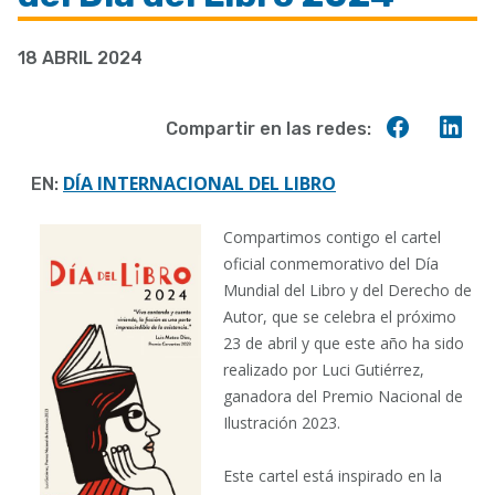
a
18 ABRIL 2024
la
navegación
Compart
Co
Compartir en las redes:
en
en
Faceboo
Lin
DÍA INTERNACIONAL DEL LIBRO
EN:
Compartimos contigo el cartel
oficial conmemorativo del Día
Mundial del Libro y del Derecho de
Autor, que se celebra el próximo
23 de abril y que este año ha sido
realizado por Luci Gutiérrez,
ganadora del Premio Nacional de
Ilustración 2023.
Este cartel está inspirado en la