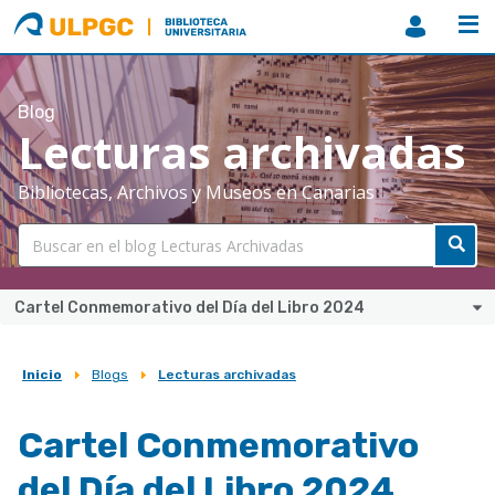
ULPGC
Biblioteca
ULPGC
Blog
Lecturas archivadas
Bibliotecas, Archivos y Museos en Canarias
Cartel Conmemorativo del Día del Libro 2024
Inicio
Blogs
Lecturas archivadas
Sobrescribir
enlaces
Cartel Conmemorativo
de
del Día del Libro 2024
ayuda