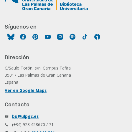
Síguenos en
Facebook
Pinterest
YouTube
Instagram
Spotify
Tiktok
Ivoox
Dirección
C/Saulo Torón, s/n. Campus Tafira
35017 Las Palmas de Gran Canaria
España
Ver en Google Maps
Contacto
bu@ulpgc.es
(+34) 928 458670 / 71