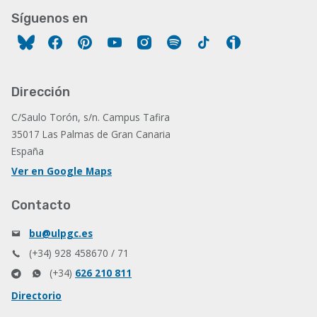
Síguenos en
Facebook
Pinterest
YouTube
Instagram
Spotify
Tiktok
Ivoox
Dirección
C/Saulo Torón, s/n. Campus Tafira
35017 Las Palmas de Gran Canaria
España
Ver en Google Maps
Contacto
bu@ulpgc.es
(+34) 928 458670 / 71
(+34)
626 210 811
Directorio