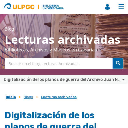
ULPGC
Biblioteca
ULPGC
Blog
Lecturas archivadas
Bibliotecas, Archivos y Museos en Canarias
Digitalización de los planos de guerra del Archivo Juan Negrín
Inicio
Blogs
Lecturas archivadas
Sobrescribir
enlaces
Digitalización de los
de
planos de guerra del
ayuda