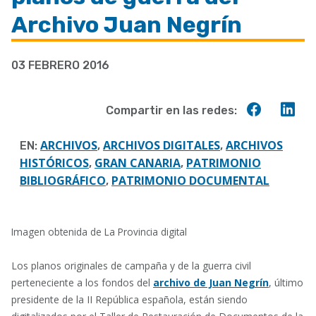
a
Archivo Juan Negrín
la
navegación
03 FEBRERO 2016
Compart
Co
Compartir en las redes:
en
en
Faceboo
Lin
ARCHIVOS
ARCHIVOS DIGITALES
ARCHIVOS
EN:
,
,
HISTÓRICOS
GRAN CANARIA
PATRIMONIO
,
,
BIBLIOGRÁFICO
PATRIMONIO DOCUMENTAL
,
Imagen obtenida de La Provincia digital
Los planos originales de campaña y de la guerra civil
perteneciente a los fondos del
archivo de Juan Negrín
, último
presidente de la II República española, están siendo