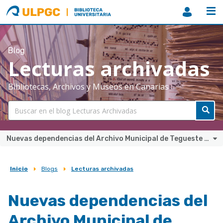
ULPGC
Biblioteca
ULPGC
Blog
Lecturas archivadas
Bibliotecas, Archivos y Museos en Canarias
Nuevas dependencias del Archivo Municipal de Tegueste (Tenerife)
Inicio
Blogs
Lecturas archivadas
Sobrescribir
enlaces
Nuevas dependencias del
de
Archivo Municipal de
ayuda