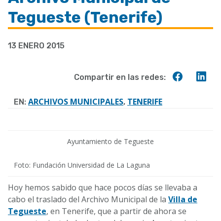
a
Tegueste (Tenerife)
la
navegación
13 ENERO 2015
Compart
Co
Compartir en las redes:
en
en
Faceboo
Lin
ARCHIVOS MUNICIPALES
TENERIFE
EN:
,
Ayuntamiento de Tegueste
Foto: Fundación Universidad de La Laguna
Hoy hemos sabido que hace pocos días se llevaba a
cabo el traslado del Archivo Municipal de la
Villa de
Tegueste
, en Tenerife, que a partir de ahora se