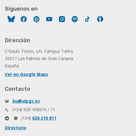
Síguenos en
Facebook
Pinterest
YouTube
Instagram
Spotify
Tiktok
Ivoox
Dirección
C/Saulo Torón, s/n. Campus Tafira
35017 Las Palmas de Gran Canaria
España
Ver en Google Maps
Contacto
bu@ulpgc.es
(+34) 928 458670 / 71
(+34)
626 210 811
Directorio