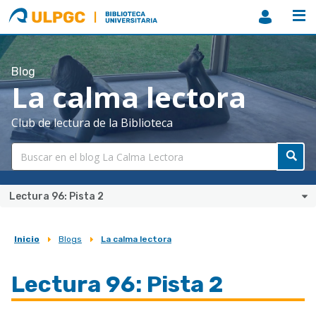
ULPGC
Biblioteca
ULPGC
Blog
La calma lectora
Club de lectura de la Biblioteca
Lectura 96: Pista 2
Inicio
Blogs
La calma lectora
Sobrescribir
enlaces
Lectura 96: Pista 2
de
ayuda