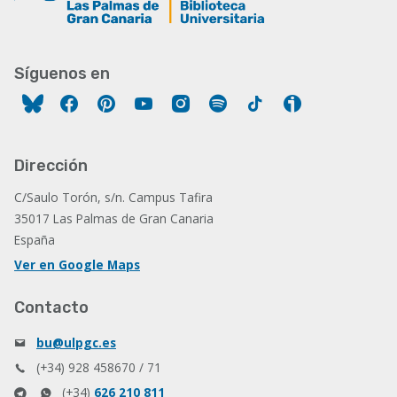
Síguenos en
Facebook
Pinterest
YouTube
Instagram
Spotify
Tiktok
Ivoox
Dirección
C/Saulo Torón, s/n. Campus Tafira
35017 Las Palmas de Gran Canaria
España
Ver en Google Maps
Contacto
bu@ulpgc.es
(+34) 928 458670 / 71
(+34)
626 210 811