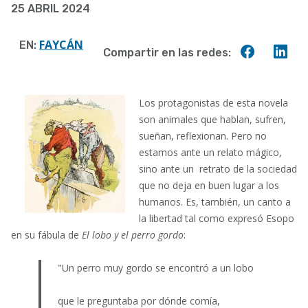
25 ABRIL 2024
a
la
FAYCÁN
EN:
Compart
Co
Compartir en las redes:
navegación
en
en
Faceboo
Lin
Los
protagonistas de esta novela
son animales que hablan, sufren,
sueñan, reflexionan. Pero no
estamos ante un relato mágico,
sino ante un retrato de la sociedad
que no deja en buen lugar a los
humanos. Es, también, un canto a
la libertad tal como expresó Esopo
en su fábula de
El lobo y el perro gordo
:
"Un perro muy gordo se encontró a un lobo
que le preguntaba por dónde comía,