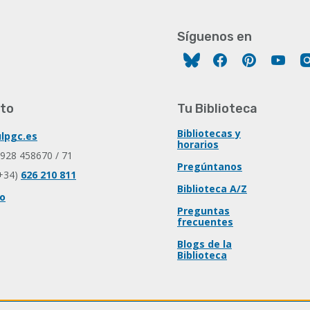
Síguenos en
Facebook
Pinterest
You
to
Tu Biblioteca
Bibliotecas y
lpgc.es
horarios
 928 458670 / 71
Pregúntanos
+34)
626 210 811
Biblioteca A/Z
io
Preguntas
frecuentes
Blogs de la
Biblioteca