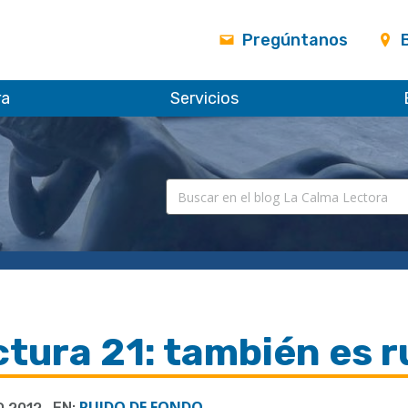
Pregúntanos
ra
Servicios
tura 21: también es r
RUIDO DE FONDO
EN: