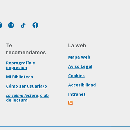
Tube
Instagram
Spotify
Tiktok
Ivoox
Te
La web
recomendamos
Mapa Web
Reprografía e
Aviso Legal
impresión
Cookies
Mi Biblioteca
Accesibilidad
Cómo ser usuaria/o
Intranet
La calma lectora
,
club
de lectura