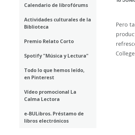
ayuda
18 JUNI
Calendario de librofórums
a
Actividades culturales de la
la
Pero ta
Biblioteca
navegación
product
Premio Relato Corto
refresc
College
Spotify "Música y Lectura"
Todo lo que hemos leído,
en Pinterest
Vídeo promocional La
Calma Lectora
e-BULibros. Préstamo de
libros electrónicos