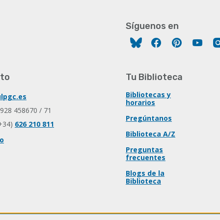
Síguenos en
Facebook
Pinterest
You
to
Tu Biblioteca
Bibliotecas y
lpgc.es
horarios
 928 458670 / 71
Pregúntanos
+34)
626 210 811
Biblioteca A/Z
io
Preguntas
frecuentes
Blogs de la
Biblioteca