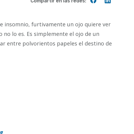
Compartir
Compart
Compartir en las redes:
en
en
Facebook
Linkedin
de insomnio, furtivamente un ojo quiere ver
ro no lo es. Es simplemente el ojo de un
car entre polvorientos papeles el destino de
og