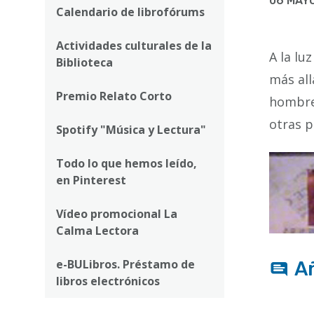
ayuda
06 MAYO
Calendario de librofórums
a
Actividades culturales de la
la
A la lu
Biblioteca
navegación
más all
Premio Relato Corto
hombre 
otras p
Spotify "Música y Lectura"
Todo lo que hemos leído,
en Pinterest
Vídeo promocional La
Calma Lectora
e-BULibros. Préstamo de
A
libros electrónicos