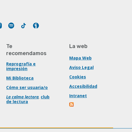
Tube
Instagram
Spotify
Tiktok
Ivoox
Te
La web
recomendamos
Mapa Web
Reprografía e
Aviso Legal
impresión
Cookies
Mi Biblioteca
Accesibilidad
Cómo ser usuaria/o
Intranet
La calma lectora
,
club
de lectura