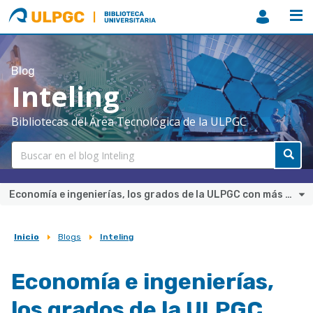
ULPGC
Biblioteca
ULPGC
Blog
Inteling
Bibliotecas del Área Tecnológica de la ULPGC
Economía e ingenierías, los grados de la ULPGC con más abandonos
Inicio
Blogs
Inteling
Sobrescribir
enlaces
Economía e ingenierías,
de
los grados de la ULPGC
ayuda