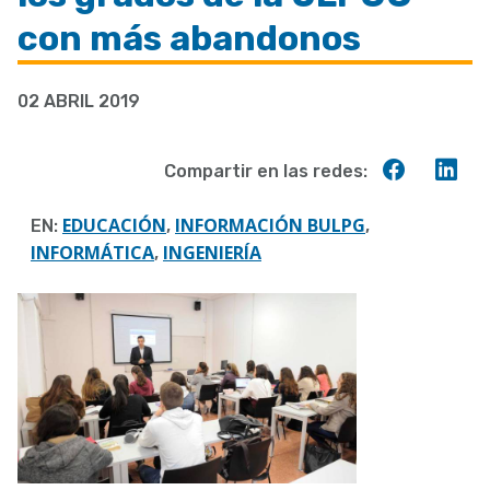
a
con más abandonos
la
navegación
02 ABRIL 2019
Compart
Co
Compartir en las redes:
en
en
Faceboo
Lin
EDUCACIÓN
INFORMACIÓN BULPG
EN:
,
,
INFORMÁTICA
INGENIERÍA
,