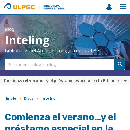
ULPGC
Biblioteca
ULPGC
Blog
Inteling
Bibliotecas del Área Tecnológica de la ULPGC
Comienza el verano…y el préstamo especial en la Biblioteca.
Inicio
Blogs
Inteling
Sobrescribir
enlaces
Comienza el verano…y el
de
préstamo especial en la
ayuda