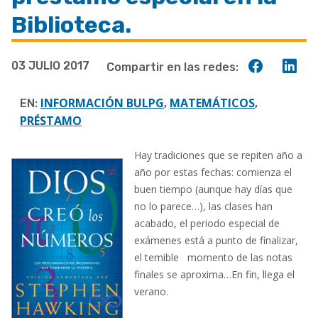
a
Biblioteca.
la
navegación
Compart
Co
03 JULIO 2017
Compartir en las redes:
en
en
Faceboo
Lin
INFORMACIÓN BULPG
MATEMÁTICOS
EN:
,
,
PRÉSTAMO
Hay tradiciones que se repiten año a
año por estas fechas: comienza el
buen tiempo (aunque hay días que
no lo parece…), las clases han
acabado, el periodo especial de
exámenes está a punto de finalizar,
el temible momento de las notas
finales se aproxima…En fin, llega el
verano.