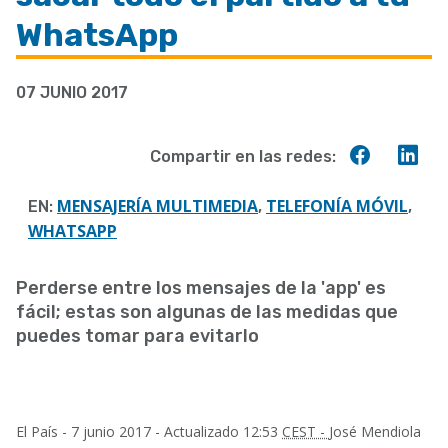
a
WhatsApp
la
navegación
07 JUNIO 2017
Compart
Co
Compartir en las redes:
en
en
Faceboo
Lin
MENSAJERÍA MULTIMEDIA
TELEFONÍA MÓVIL
EN:
,
,
WHATSAPP
Perderse entre los mensajes de la 'app' es
fácil; estas son algunas de las medidas que
puedes tomar para evitarlo
.
El País -
7 junio 2017
- Actualizado 12:53
CEST -
José Mendiola