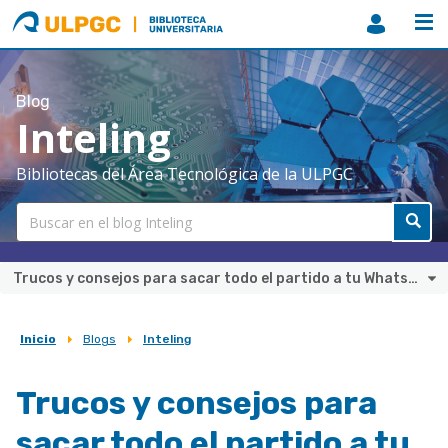
ULPGC
Biblioteca
ULPGC
Blog
Inteling
Bibliotecas del Área Tecnológica de la ULPGC
Trucos y consejos para sacar todo el partido a tu WhatsApp
Inicio
Blogs
Inteling
Sobrescribir
enlaces
Trucos y consejos para
de
sacar todo el partido a tu
ayuda