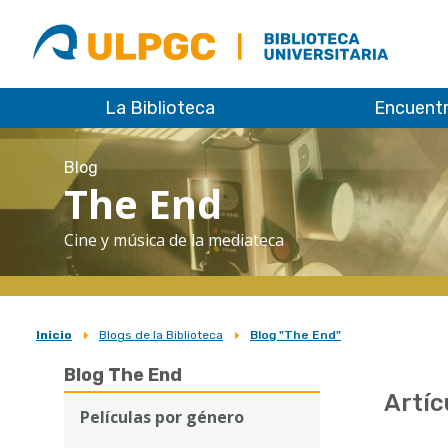
ULPGC
Biblioteca
ULPGC
La Biblioteca
Encuent
Blog
The End
Cine y música de la mediateca
Inicio
Blogs de la Biblioteca
Blog "The End"
Sobrescribir
Blog The End
enlaces
Artíc
de
Películas por género