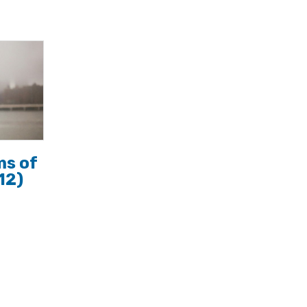
ms of
12)