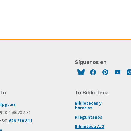
Síguenos en
Facebook
Pinterest
You
to
Tu Biblioteca
Bibliotecas y
lpgc.es
horarios
 928 458670 / 71
Pregúntanos
+34)
626 210 811
Biblioteca A/Z
io