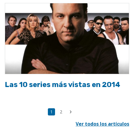
Las 10 series más vistas en 2014
Paginación
Última
Página
1
Page
2
Siguiente
página
actual
página
Ver todos los artículos