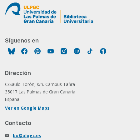
Síguenos en
Facebook
Pinterest
YouTube
Instagram
Spotify
Tiktok
Ivoox
Dirección
C/Saulo Torón, s/n. Campus Tafira
35017 Las Palmas de Gran Canaria
España
Ver en Google Maps
Contacto
bu@ulpgc.es