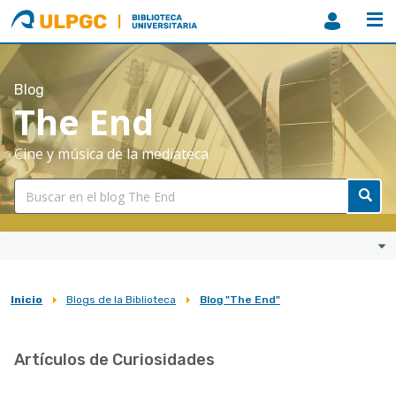
ULPGC
Biblioteca
ULPGC
Blog
The End
Cine y música de la mediateca
Inicio
Blogs de la Biblioteca
Blog "The End"
Sobrescribir
enlaces
Artículos de Curiosidades
de
ayuda