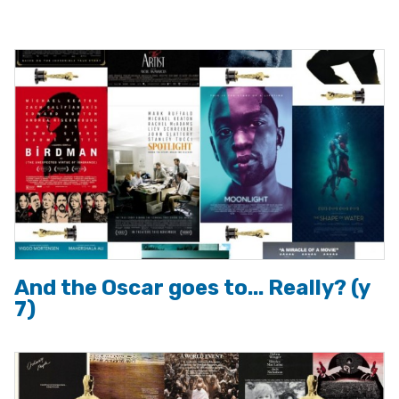
a
la
navegación
And the Oscar goes to... Really? (y
7)