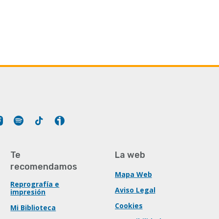
Tube
Instagram
Spotify
Tiktok
Ivoox
Te
La web
recomendamos
Mapa Web
Reprografía e
Aviso Legal
impresión
Cookies
Mi Biblioteca