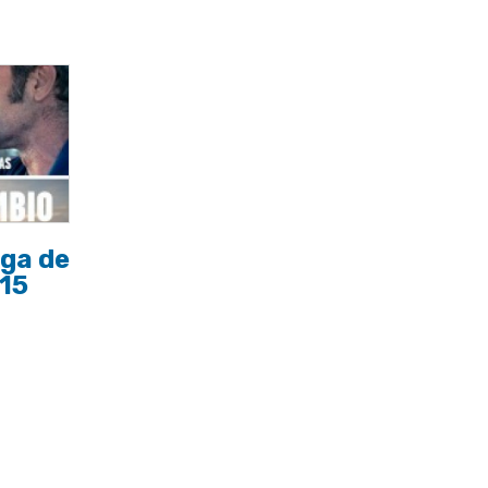
aga de
015