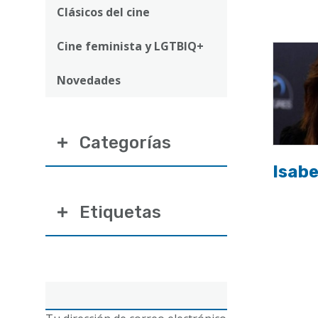
ayuda
Clásicos del cine
a
Cine feminista y LGTBIQ+
la
navegación
Novedades
Categorías
Isabe
Etiquetas
Correo
electrónico