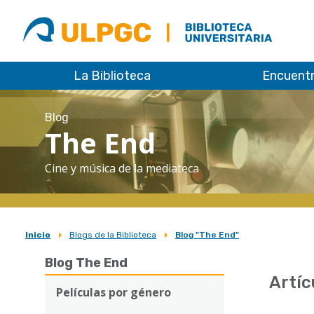
ULPGC
Biblioteca
ULPGC
La Biblioteca
Encuent
Blog
The End
Cine y música de la mediateca
Inicio
Blogs de la Biblioteca
Blog "The End"
Sobrescribir
Blog The End
enlaces
Artíc
de
Películas por género