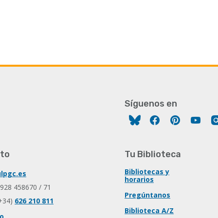
Síguenos en
Facebook
Pinterest
You
to
Tu Biblioteca
Bibliotecas y
lpgc.es
horarios
 928 458670 / 71
Pregúntanos
+34)
626 210 811
Biblioteca A/Z
io