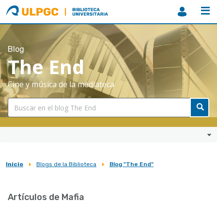
ULPGC
Biblioteca
ULPGC
Blog
The End
Cine y música de la mediateca
Inicio
Blogs de la Biblioteca
Blog "The End"
Sobrescribir
enlaces
Artículos de Mafia
de
ayuda