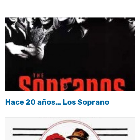
a
la
navegación
Hace 20 años... Los Soprano