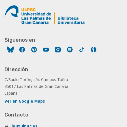
Síguenos en
Facebook
Pinterest
YouTube
Instagram
Spotify
Tiktok
Ivoox
Dirección
C/Saulo Torón, s/n. Campus Tafira
35017 Las Palmas de Gran Canaria
España
Ver en Google Maps
Contacto
bu@ulpgc.es