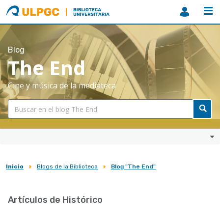
ULPGC
Biblioteca
ULPGC
Blog
The End
Cine y música de la mediateca
Inicio
Blogs de la Biblioteca
Blog "The End"
Sobrescribir
enlaces
Artículos de Histórico
de
ayuda