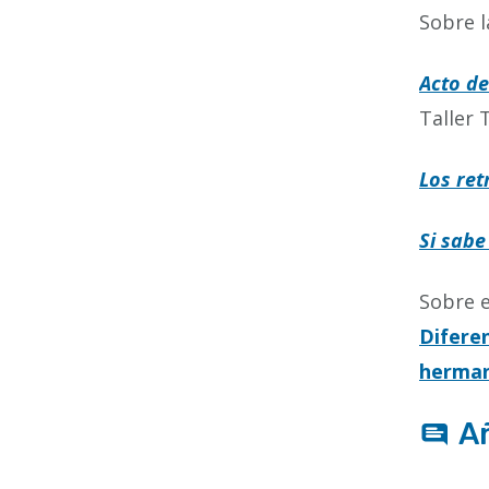
Sobre l
Acto de
Taller 
Los ret
Si sabe
Sobre e
Difere
herman
A