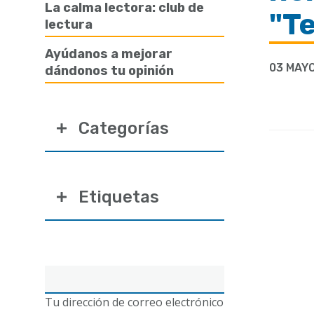
ayuda
La calma lectora: club de
"T
lectura
a
la
Ayúdanos a mejorar
03 MAYO
dándonos tu opinión
navegación
Categorías
Etiquetas
Correo
electrónico
Tu dirección de correo electrónico