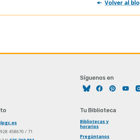
Volver al bl
Síguenos en
Facebook
Pinterest
You
to
Tu Biblioteca
Bibliotecas y
lpgc.es
horarios
 928 458670 / 71
Pregúntanos