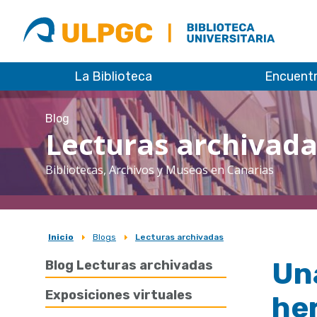
ULPGC
Biblioteca
ULPGC
La Biblioteca
Encuent
Blog
Lecturas archivad
Bibliotecas, Archivos y Museos en Canarias
Inicio
Blogs
Lecturas archivadas
Sobrescribir
Una
Blog Lecturas archivadas
enlaces
de
Exposiciones virtuales
he