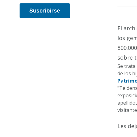
El arch
los gem
800.000
sobre t
Se trata
de los h
Patrimo
"Teldens
exposici
apellido
visitant
Les dej