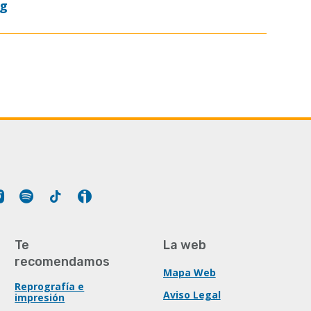
og
Tube
Instagram
Spotify
Tiktok
Ivoox
Te
La web
recomendamos
Mapa Web
Reprografía e
Aviso Legal
impresión