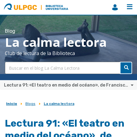
ULPGC
Biblioteca
ULPGC
Blog
La calma lectora
Club de lectura de la Biblioteca
Lectura 91: «El teatro en medio del océano», de Francisco Juan Quevedo García
Inicio
Blogs
La calma lectora
Sobrescribir
enlaces
Lectura 91: «El teatro en
de
medio del océano», de
ayuda