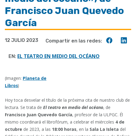
a
Francisco Juan Quevedo
la
García
navegación
Compart
Co
12 JULIO 2023
Compartir en las redes:
en
en
Faceboo
Lin
EL TEATRO EN MEDIO DEL OCÉANO
EN:
(Imagen:
Planeta de
Libros
)
Hoy toca desvelar el título de la próxima cita de nuestro club de
lectura. Se trata de
El teatro en medio del océano
, de
Francisco Juan Quevedo García
, profesor de la ULPGC. Él
mismo coordinará el librofórum, a celebrar el miércoles
4 de
octubre
de 2023, a las
18:00 horas
, en la
Sala La Isleta
del