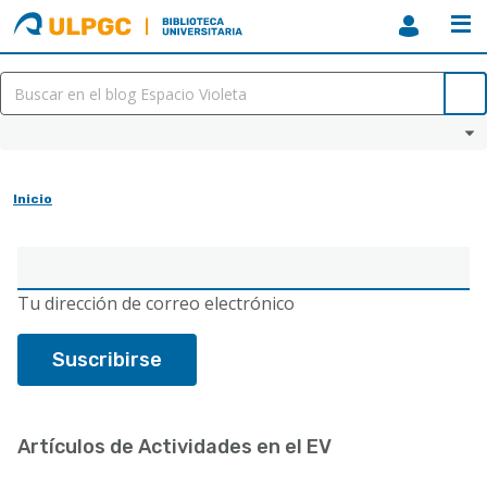
ULPGC
Biblioteca
ULPGC
Inicio
Sobrescribir
enlaces
Correo
de
electrónico
Tu dirección de correo electrónico
ayuda
a
la
navegación
Artículos de Actividades en el EV