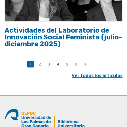
Actividades del Laboratorio de
Innovación Social Feminista (julio-
diciembre 2025)
Paginación
Última
Página
1
Page
2
Page
3
Page
4
Page
5
Page
6
Siguiente
página
actual
página
Ver todos los artículos