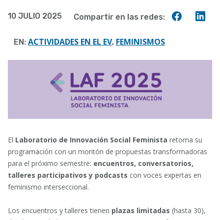
Compart
Co
10 JULIO 2025
Compartir en las redes:
en
en
Faceboo
Lin
ACTIVIDADES EN EL EV
FEMINISMOS
EN:
,
El
Laboratorio de Innovación Social Feminista
retoma su
programación con un montón de propuestas transformadoras
para el próximo semestre:
encuentros, conversatorios,
talleres participativos y podcasts
con voces expertas en
feminismo interseccional.
Los encuentros y talleres tienen
plazas limitadas
(hasta 30),