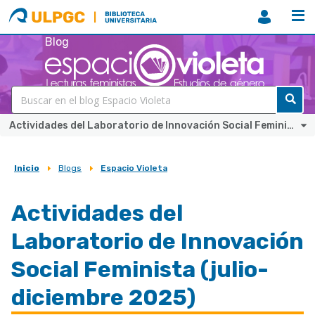
ULPGC
Biblioteca
ULPGC
Blog
Actividades del Laboratorio de Innovación Social Feminista (julio-diciembre 2025)
Inicio
Blogs
Espacio Violeta
Sobrescribir
enlaces
Actividades del
de
Laboratorio de Innovación
ayuda
a
Social Feminista (julio-
la
diciembre 2025)
navegación