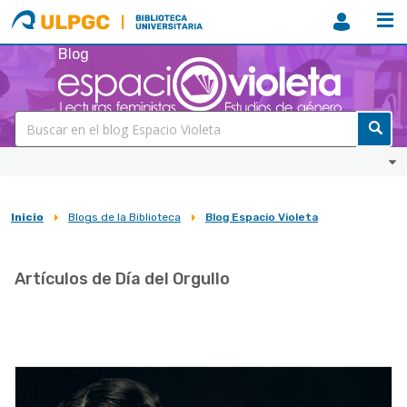
ULPGC
Biblioteca
ULPGC
Blog
Inicio
Blogs de la Biblioteca
Blog Espacio Violeta
Sobrescribir
enlaces
Artículos de Día del Orgullo
de
ayuda
a
la
navegación