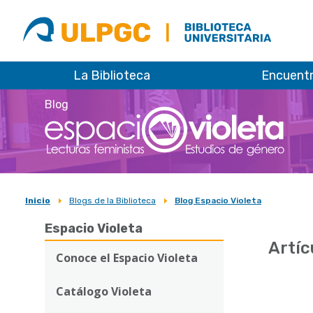
ULPGC
Biblioteca
ULPGC
La Biblioteca
Encuent
Blog
Inicio
Blogs de la Biblioteca
Blog Espacio Violeta
Sobrescribir
Espacio Violeta
enlaces
Artíc
de
Conoce el Espacio Violeta
ayuda
Catálogo Violeta
a