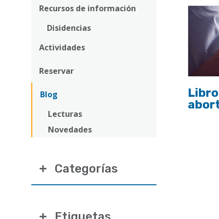
Recursos de información
la
Disidencias
navegación
Actividades
Reservar
Libro
Blog
abor
Lecturas
Novedades
Categorías
Etiquetas