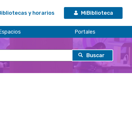
Bibliotecas y horarios
MiBiblioteca
Espacios
Portales