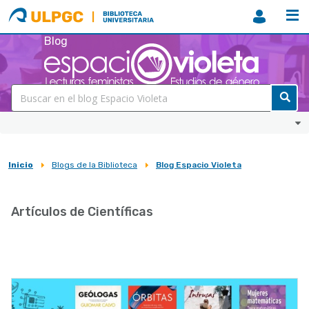
ULPGC
Biblioteca
ULPGC
Blog
Inicio
Blogs de la Biblioteca
Blog Espacio Violeta
Sobrescribir
enlaces
Artículos de Científicas
de
ayuda
a
la
navegación