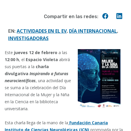
Compart
Co
Compartir en las redes:
en
en
Faceboo
Lin
ACTIVIDADES EN EL EV
DÍA INTERNACIONAL
EN:
,
,
INVESTIGADORAS
Este
jueves 12 de febrero
a las
12:00 h
, el
Espacio Violeta
abrirá
sus puertas a la
charla
divulgativa
Inspirando a futuras
neurocientíficas
, una actividad que
se suma a la celebración del Día
Internacional de la Mujer y la Niña
en la Ciencia en la biblioteca
universitaria.
Esta charla llega de la mano de la
Fundación Canaria
Instituto de Ciencias Neurológicas (ICN)
promovida por la