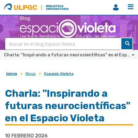
ULPGC
Biblioteca
ULPGC
Blog
Charla: "Inspirando a futuras neurocientíficas" en el Espacio Violeta
Inicio
Blogs
Espacio Violeta
Sobrescribir
enlaces
Charla: "Inspirando a
de
futuras neurocientíficas"
ayuda
a
en el Espacio Violeta
la
navegación
10 FEBRERO 2026