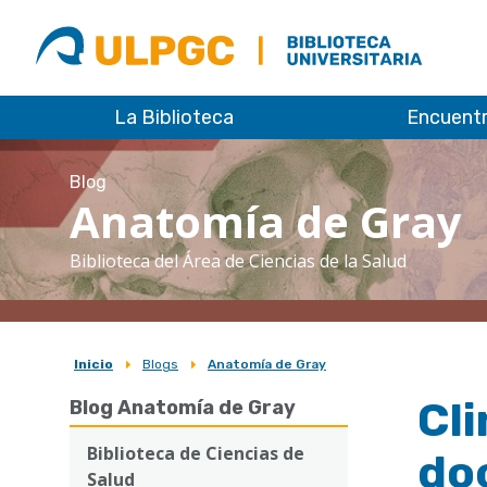
ULPGC
Biblioteca
ULPGC
La Biblioteca
Encuent
Blog
Anatomía de Gray
Biblioteca del Área de Ciencias de la Salud
Inicio
Blogs
Anatomía de Gray
Sobrescribir
Cli
Blog Anatomía de Gray
enlaces
de
Biblioteca de Ciencias de
do
Salud