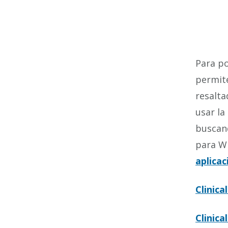
Para po
permite
resalta
usar la
buscand
para Wi
aplicac
Clinic
Clinic