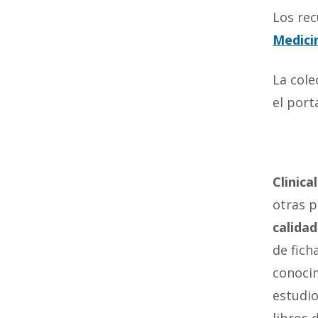
Los rec
Medici
La cole
el port
Clinica
otras p
calidad
de fich
conocim
estudio