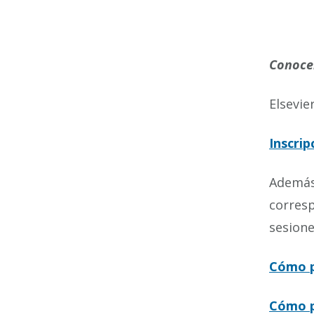
Conocer
Elsevie
Inscrip
Además
corres
sesione
Cómo p
Cómo p