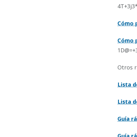
4T+3j3
Cómo p
Cómo p
1D@=+3
Otros r
Lista d
Lista d
Guía r
Guía r