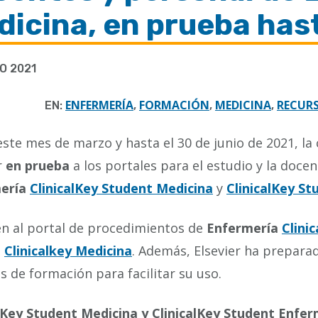
icina, en prueba hasta
O 2021
ENFERMERÍA
FORMACIÓN
MEDICINA
RECUR
EN:
,
,
,
ste mes de marzo y hasta el 30 de junio de 2021, l
r
en prueba
a los portales para el estudio y la doce
ería
ClinicalKey Student Medicina
y
ClinicalKey St
n al portal de procedimientos de
Enfermería
Clinic
o
Clinicalkey Medicina
. Además, Elsevier ha prepar
s de formación para facilitar su uso.
lKey Student Medicina y ClinicalKey Student Enfer