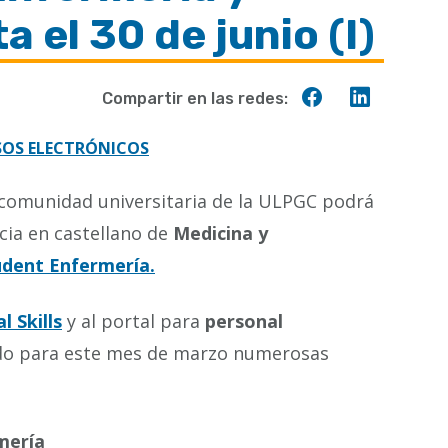
 el 30 de junio (I)
Compartir
Compart
Compartir en las redes:
en
en
Facebook
Linkedin
SOS ELECTRÓNICOS
a comunidad universitaria de la ULPGC podrá
ncia en castellano de
Medicina y
udent Enfermería.
al Skills
y al portal para
personal
ado para este mes de marzo numerosas
mería