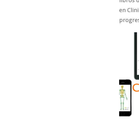
libros 
en Clin
progres