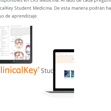
disponibles en CKS Medicina. Al lado de cada pregunt
icalKey Student Medicina. De esta manera podrán h
o de aprendizaje.