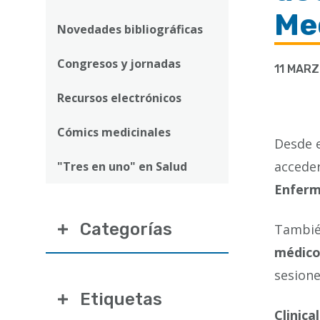
ayuda
Med
a
Novedades bibliográficas
la
Congresos y jornadas
11 MARZ
navegación
Recursos electrónicos
Cómics medicinales
Desde e
accede
"Tres en uno" en Salud
Enferm
Categorías
Tambié
médic
sesione
Etiquetas
Clinica