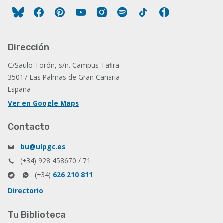
Facebook
Pinterest
YouTube
Instagram
Spotify
Tiktok
Ivoox
Dirección
C/Saulo Torón, s/n. Campus Tafira
35017 Las Palmas de Gran Canaria
España
Ver en Google Maps
Contacto
bu@ulpgc.es
(+34) 928 458670 / 71
(+34)
626 210 811
Directorio
Tu Biblioteca