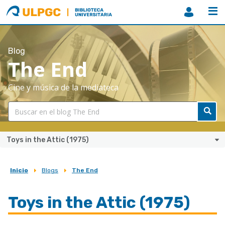
ULPGC
Biblioteca
ULPGC
Blog
The End
Cine y música de la mediateca
Toys in the Attic (1975)
Inicio
Blogs
The End
Sobrescribir
enlaces
Toys in the Attic (1975)
de
ayuda