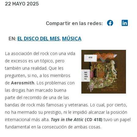
22 MAYO 2025
a
la
Compart
Co
Compartir en las redes:
navegación
en
en
Faceboo
Lin
EL DISCO DEL MES
MÚSICA
EN:
,
La asociación del rock con una vida
de excesos es un tópico, pero
también una realidad. Que les
pregunten, si no, a los miembros
de
Aerosmith
. Los problemas con
las drogas han marcado buena
parte del recorrido de una de las
bandas de rock más famosas y veteranas. Lo cual, por cierto,
no ha mermado su prestigio, ni le impidió alcanzar la posición
internacional más alta.
Toys in the Attic
(CD 418)
tuvo un papel
fundamental en la consecución de ambas cosas.