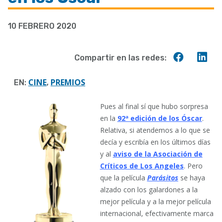
a
10 FEBRERO 2020
la
navegación
Compart
Co
Compartir en las redes:
en
en
Faceboo
Lin
CINE
PREMIOS
EN:
,
Pues al final sí que hubo sorpresa
en la
92ª edición de los Óscar
.
Relativa, si atendemos a lo que se
decía y escribía en los últimos días
y al
aviso de la Asociación de
Críticos de Los Angeles
. Pero
que la película
Parásitos
se haya
alzado con los galardones a la
mejor película y a la mejor película
internacional, efectivamente marca