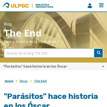
ULPGC
Biblioteca
ULPGC
Blog
The End
Cine y música de la mediateca
"Parásitos" hace historia en los Óscar
Inicio
Blogs
The End
Sobrescribir
enlaces
"Parásitos" hace historia
de
en los Óscar
ayuda