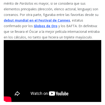
mérito de
Parásitos
es mayor, si se considera que sus
elementos principales (dirección, elenco actoral, lenguaje) son
coreanos. Por otra parte, figuraba entre las favoritas desde su
debut mundial en el Festival de Cannes
, estatus
confirmado por los
Globos de Oro
y los BAFTA. En definitiva:
que se llevara el Óscar a la mejor película internacional entraba
en los cálculos, no tanto que hiciera un triplete mayúsculo.