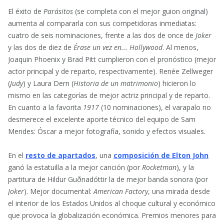
El éxito de
Parásitos
(se completa con el mejor guion original)
aumenta al compararla con sus competidoras inmediatas:
cuatro de seis nominaciones, frente a las dos de once de
Joker
y las dos de diez de
Érase un vez en... Hollywood
. Al menos,
Joaquin Phoenix y Brad Pitt cumplieron con el pronóstico (mejor
actor principal y de reparto, respectivamente). Renée Zellweger
(
Judy
) y Laura Dern (
Historia de un matrimonio
) hicieron lo
mismo en las categorías de mejor actriz principal y de reparto.
En cuanto a la favorita
1917
(10 nominaciones), el varapalo no
desmerece el excelente aporte técnico del equipo de Sam
Mendes: Óscar a mejor fotografía, sonido y efectos visuales.
En el
resto de apartados
, una
composición de Elton John
ganó la estatuilla a la mejor canción (por
Rocketman
), y la
partitura de Hildur Guðnadóttir la de mejor banda sonora (por
Joker
). Mejor documental:
American Factory
, una mirada desde
el interior de los Estados Unidos al choque cultural y económico
que provoca la globalización económica. Premios menores para