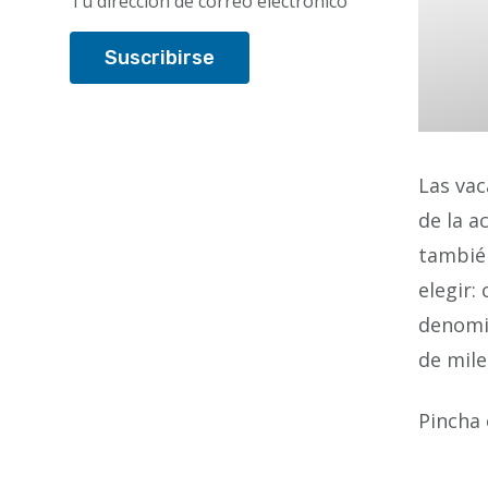
Tu dirección de correo electrónico
Las vac
de la a
también
elegir:
denomin
de mile
Pincha 