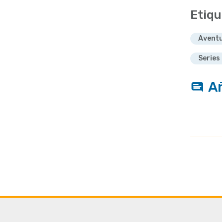
Etiqu
Avent
Series 
A