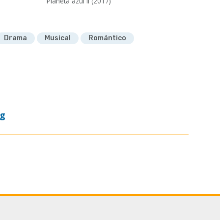
Planeta azul II (2017)
Drama
Musical
Romántico
og