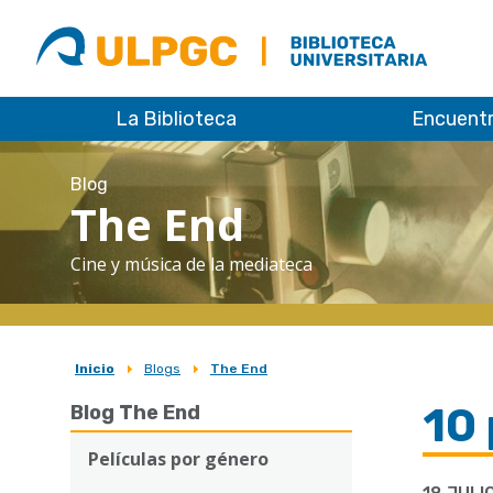
ULPGC
Biblioteca
ULPGC
La Biblioteca
Encuent
Blog
The End
Cine y música de la mediateca
Inicio
Blogs
The End
Sobrescribir
10 
Blog The End
enlaces
de
Películas por género