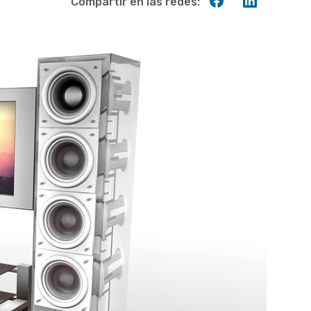
Compartir
Compart
Compartir en las redes:
en
en
Facebook
Linkedin