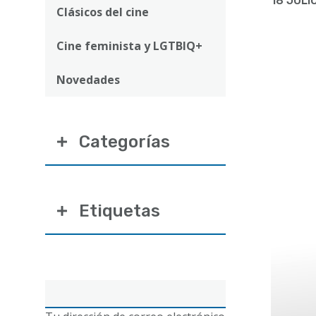
ayuda
18 JULI
Clásicos del cine
a
Cine feminista y LGTBIQ+
la
navegación
Novedades
Categorías
Etiquetas
Correo
electrónico