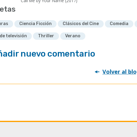
Call Me by Your Name (2017)
etas
uras
Ciencia Ficción
Clásicos del Cine
Comedia
de televisión
Thriller
Verano
ñadir nuevo comentario
Volver al bl