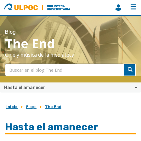
ULPGC
Biblioteca
ULPGC
Blog
The End
Cine y música de la mediateca
Hasta el amanecer
Inicio
Blogs
The End
Sobrescribir
enlaces
Hasta el amanecer
de
ayuda