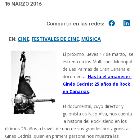
15 MARZO 2016
a
la
Compart
Co
Compartir en las redes:
navegación
en
en
Faceboo
Lin
CINE
FESTIVALES DE CINE
MÚSICA
EN:
,
,
El próximo jueves 17 de marzo, se
estrena en los Multicines Monopol
de Las Palmas de Gran Canaria el
documental
Hasta el amanecer.
Ginés Cedrés: 25 años de Rock
en Canarias
.
El documental, cuyo director y
guionista es Nico Alva, nos cuenta
la historia del Rock isleño en los
últimos 25 años a través de uno de sus grandes protagonistas,
Ginés Cedrés, quien en primera persona nos muestra las