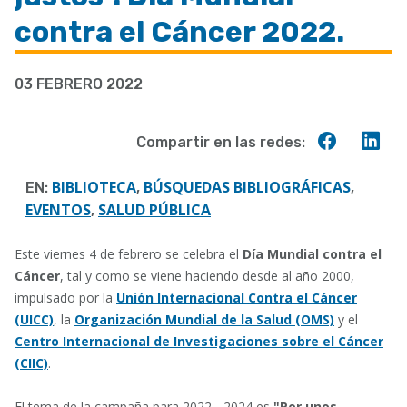
a
contra el Cáncer 2022.
la
navegación
03 FEBRERO 2022
Compart
Co
Compartir en las redes:
en
en
Faceboo
Lin
BIBLIOTECA
BÚSQUEDAS BIBLIOGRÁFICAS
EN:
,
,
EVENTOS
SALUD PÚBLICA
,
Este viernes 4 de febrero se celebra el
Día Mundial contra el
Cáncer
, tal y como se viene haciendo desde al año 2000,
impulsado por la
Unión Internacional Contra el Cáncer
(UICC)
, la
Organización Mundial de la Salud (OMS)
y el
Centro Internacional de Investigaciones sobre el Cáncer
(CIIC)
.
El tema de la campaña para 2022 - 2024 es
"Por unos