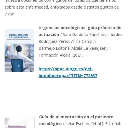
muestra documental con algunos de los libros que tenemos
sobre esta enfermedad, enfocados desde distintos puntos de
vista:
Urgencias oncológicas: guía práctica de
actuación
/ Sara Garduño Sánchez, Lourdes
Rodríguez Pérez, Alicia Campini
Bermejo.Editorial:Alcalá La Real(Jaén) :
Formación Alcalá, 2021.
https://opac.ulpgc.es/cgi-
bin/abnetopac?TITN=772637
Guía de alimentación en el paciente
oncológico
/ Itziar Eseberri [et al.]. Editorial: