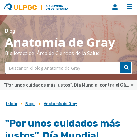
ULPGC
Biblioteca
ULPGC
Blog
Anatomía de Gray
Biblioteca del Área de Ciencias de la Salud
"Por unos cuidados más justos". Día Mundial contra el Cáncer 2022.
Inicio
Blogs
Anatomía de Gray
Sobrescribir
enlaces
"Por unos cuidados más
de
justos". Día Mundial
ayuda