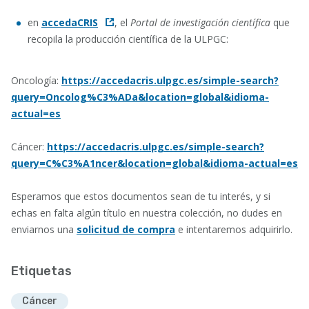
en
accedaCRIS
, el
Portal de investigación científica
que
recopila la producción científica de la ULPGC:
Oncología:
https://accedacris.ulpgc.es/simple-search?
query=Oncolog%C3%ADa&location=global&idioma-
actual=es
Cáncer:
https://accedacris.ulpgc.es/simple-search?
query=C%C3%A1ncer&location=global&idioma-actual=es
Esperamos que estos documentos sean de tu interés, y si
echas en falta algún título en nuestra colección, no dudes en
enviarnos una
solicitud de compra
e intentaremos adquirirlo.
Etiquetas
Cáncer