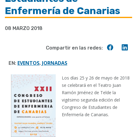
a
Enfermería de Canarias
la
navegación
08 MARZO 2018
Compart
Co
Compartir en las redes:
en
en
Faceboo
Lin
EVENTOS
JORNADAS
EN:
,
Los días 2
5 y 26 de mayo de 2018
se celebrará en el Teatro Juan
Ramón Jiménez de Telde la
vigésimo segunda edición del
Congreso de Estudiantes de
Enfermería de Canarias.