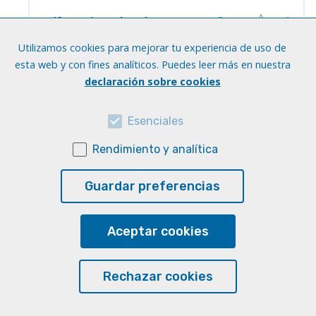
Diferencias culturales entre España y
otros países parte 1
Utilizamos cookies para mejorar tu experiencia de uso de
Idiomas:
Español
esta web y con fines analíticos. Puedes leer más en nuestra
Niveles:
B1-B2
declaración sobre cookies
Soporte:
Digital en linea
Actividad:
Identificar detalles (oral)
Esenciales
Habilidad:
Interculturalidad
Rendimiento y analítica
Acceder al recurso
Guardar preferencias
Aceptar cookies
Recursos para conocer la cultura
Rechazar cookies
hispana
Idiomas:
Español
Niveles:
A2