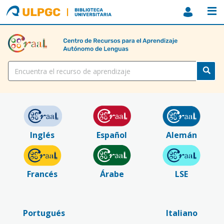
ULPGC
Biblioteca
ULPGC
Título
Inglés
Español
Alemán
Francés
Árabe
LSE
Portugués
Italiano