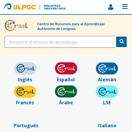
ULPGC
Biblioteca
ULPGC
Título
Inglés
Español
Alemán
Francés
Árabe
LSE
Portugués
Italiano