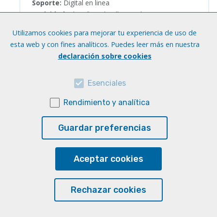
Soporte:
Digital en linea
Actividad:
Identificar detalles (oral)
Habilidad:
Interculturalidad
Utilizamos cookies para mejorar tu experiencia de uso de
esta web y con fines analíticos. Puedes leer más en nuestra
Acceder al recurso
declaración sobre cookies
Esenciales
Rendimiento y analítica
Recursos para conocer la cultura
Guardar preferencias
hispana
Idiomas:
Español
Niveles:
A2
Aceptar cookies
Tipo de recurso:
Cursos en línea
Soporte:
Digital en linea
Rechazar cookies
Actividad:
Lectura de textos cortos (con
preguntas), Escritura creativa, Con corrección
automática