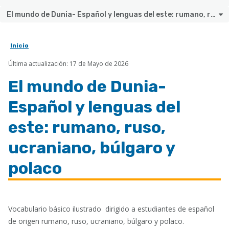
El mundo de Dunia- Español y lenguas del este: rumano, ruso, ucraniano, búlgaro y polaco
Inicio
Sobrescribir
Última actualización: 17 de Mayo de 2026
enlaces
de
El mundo de Dunia-
ayuda
Español y lenguas del
a
este: rumano, ruso,
la
ucraniano, búlgaro y
navegación
polaco
Vocabulario básico ilustrado dirigido a estudiantes de español
de origen rumano, ruso, ucraniano, búlgaro y polaco.