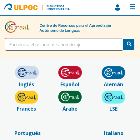
ULPGC
Biblioteca
ULPGC
Título
Inglés
Español
Alemán
Francés
Árabe
LSE
Portugués
Italiano