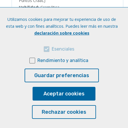
Puntos CraaL)
Habilidad:
Gramática
Utilizamos cookies para mejorar tu experiencia de uso de
Acceder al recurso
esta web y con fines analíticos. Puedes leer más en nuestra
declaración sobre cookies
Esenciales
Rendimiento y analítica
PROGRAMM: Alemán para
hispanohablantes. Ejercicios y
Guardar preferencias
soluciones.
Idiomas:
Alemán
Niveles:
A2
Aceptar cookies
Soporte:
Material impreso (disponible en los
Puntos CraaL)
Habilidad:
Gramática
Rechazar cookies
Acceder al recurso