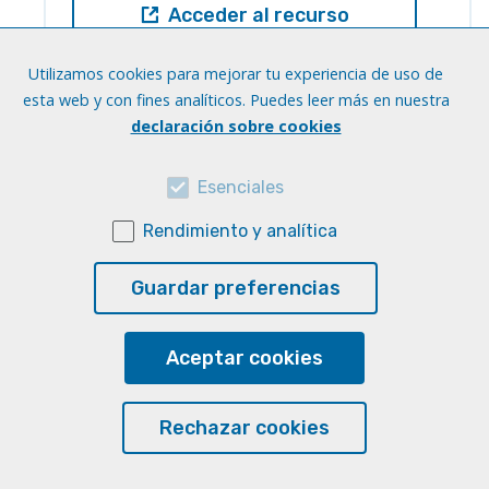
Acceder al recurso
Utilizamos cookies para mejorar tu experiencia de uso de
esta web y con fines analíticos. Puedes leer más en nuestra
declaración sobre cookies
PROGRAMM: Alemán para
Esenciales
hispanohablantes. Ejercicios y
soluciones.
Rendimiento y analítica
Idiomas:
Alemán
Niveles:
A2
Guardar preferencias
Soporte:
Material impreso (disponible en los
Puntos CraaL)
Habilidad:
Gramática
Aceptar cookies
Acceder al recurso
Rechazar cookies