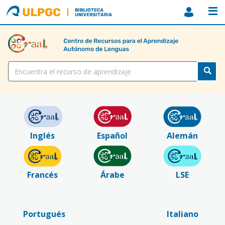
ULPGC
Biblioteca
ULPGC
Título
Inglés
Español
Alemán
Francés
Árabe
LSE
Portugués
Italiano