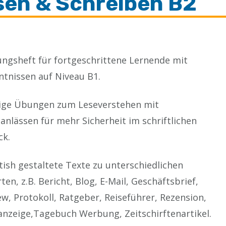
sen & Schreiben B2
ngsheft für fortgeschrittene Lernende mit
tnissen auf Niveau B1.
ltige Übungen zum Leseverstehen mit
anlässen für mehr Sicherheit im schriftlichen
ck.
ish gestaltete Texte zu unterschiedlichen
ten, z.B. Bericht, Blog, E-Mail, Geschäftsbrief,
ew, Protokoll, Ratgeber, Reiseführer, Rezension,
anzeige,Tagebuch Werbung, Zeitschirftenartikel.