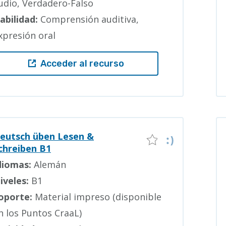
udio, Verdadero-Falso
abilidad:
Comprensión auditiva,
xpresión oral
Acceder al recurso
eutsch üben Lesen &
chreiben B1
diomas:
Alemán
iveles:
B1
oporte:
Material impreso (disponible
n los Puntos CraaL)