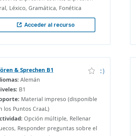
ral, Léxico, Gramática, Fonética
Acceder al recurso
ören & Sprechen B1
diomas:
Alemán
iveles:
B1
oporte:
Material impreso (disponible
n los Puntos CraaL)
ctividad:
Opción múltiple, Rellenar
uecos, Responder preguntas sobre el