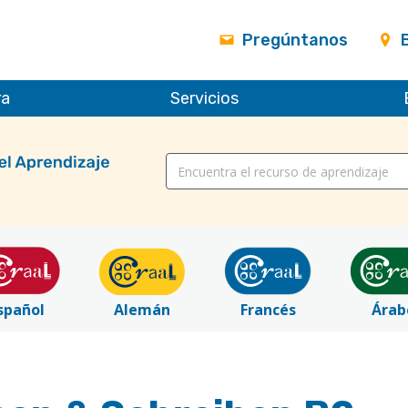
Pregúntanos
ra
Servicios
Título
spañol
Alemán
Francés
Árab