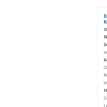
E
K
I
N
S
e
A
O
R
V
H
C
L