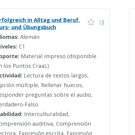
rfolgreich in Alltag und Beruf.
urs- und Übungsbuch
diomas:
Alemán
iveles:
C1
oporte:
Material impreso (disponible
n los Puntos CraaL)
ctividad:
Lectura de textos largos,
pción múltiple, Rellenar huecos,
esponder preguntas sobre el audio,
erdadero-Falso
abilidad:
Interculturalidad,
omprensión auditiva, Comprensión
ectora, Expresión escrita, Expresión