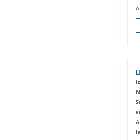
o
H
I
N
S
e
A
h