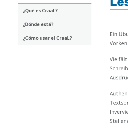
Le
enlaces
de
¿Qué es CraaL?
ayuda
¿Dónde está?
a
Ein Übu
¿Cómo usar el CraaL?
la
Vorkenn
navegación
Vielfä
Schreib
Ausdru
Authent
Textsor
Invervi
Stellen