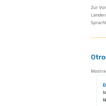
Zur Vo
Länder
Sprach
Otro
Mostran
D
I
N