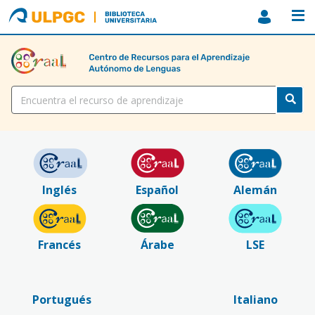
ULPGC
Biblioteca
ULPGC
Título
Inglés
Español
Alemán
Francés
Árabe
LSE
Portugués
Italiano