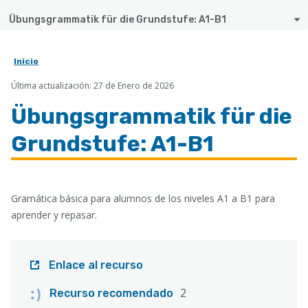
Übungsgrammatik für die Grundstufe: A1-B1
Inicio
Sobrescribir
Última actualización: 27 de Enero de 2026
enlaces
de
Übungsgrammatik für die
ayuda
Grundstufe: A1-B1
a
la
navegación
Gramática básica para alumnos de los niveles A1 a B1 para
aprender y repasar.
Enlace al recurso
2
Recurso recomendado