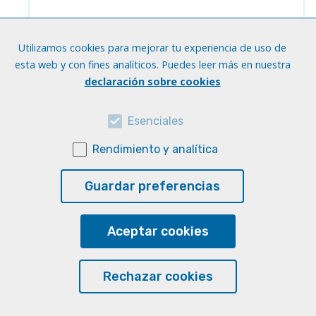
Utilizamos cookies para mejorar tu experiencia de uso de
esta web y con fines analíticos. Puedes leer más en nuestra
declaración sobre cookies
PROGRAMM: Alemán para
hispanohablantes. Ejercicios y
soluciones.
Esenciales
Idiomas:
Alemán
Rendimiento y analítica
Niveles:
A2
Soporte:
Material impreso (disponible en los
Puntos CraaL)
Guardar preferencias
Habilidad:
Gramática
Aceptar cookies
Acceder al recurso
Rechazar cookies