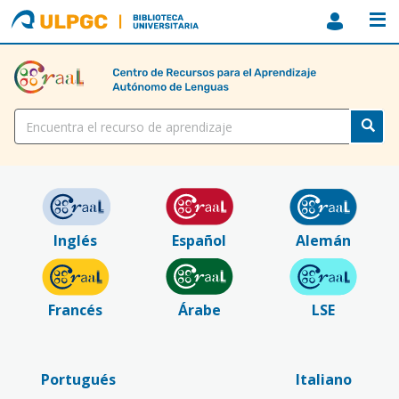
ULPGC
Biblioteca
ULPGC
Título
Inglés
Español
Alemán
Francés
Árabe
LSE
Portugués
Italiano