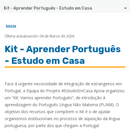
Kit - Aprender Português - Estudo em Casa
Inicio
Sobrescribir
Última actualización: 04 de Marzo de 2026
enlaces
de
Kit - Aprender Português
ayuda
- Estudo em Casa
a
la
navegación
Face à urgente necessidade de integração de estrangeiros em
Portugal, a Equipa do Projeto #EstudoEmCasa Apoia organizou
um “Kit: Vamos aprender Português”, de introdução à
aprendizagem do Português Língua Não Materna (PLNM). O
objetivo dos recursos que compõem o Kit é o de ajudar
organismos institucionais no processo de aquisição da língua
portuguesa, por parte dos que chegam a Portugal