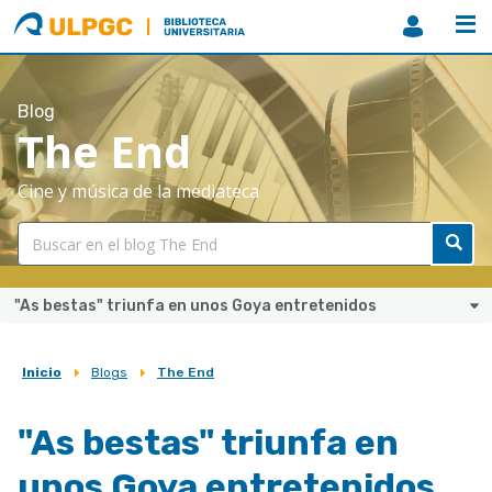
ULPGC
Biblioteca
ULPGC
Blog
The End
Cine y música de la mediateca
"As bestas" triunfa en unos Goya entretenidos
Inicio
Blogs
The End
Sobrescribir
enlaces
"As bestas" triunfa en
de
unos Goya entretenidos
ayuda