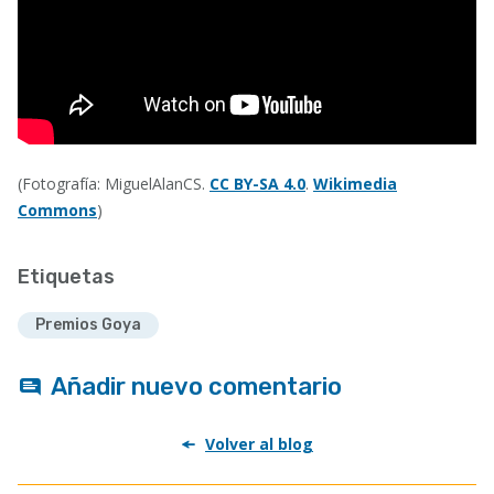
(Fotografía: MiguelAlanCS.
CC BY-SA 4.0
.
Wikimedia
Commons
)
Etiquetas
Premios Goya
Añadir nuevo comentario
Volver al blog