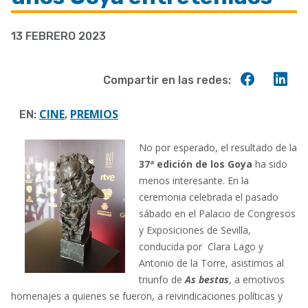
a
13 FEBRERO 2023
la
navegación
Compart
Co
Compartir en las redes:
en
en
Faceboo
Lin
CINE
PREMIOS
EN:
,
No por esperado, el resultado de la
37ª edición de los Goya
ha sido
menos interesante. En la
ceremonia celebrada el pasado
sábado en el Palacio de Congresos
y Exposiciones de Sevilla,
conducida por Clara Lago y
Antonio de la Torre, asistimos al
triunfo de
As bestas
, a emotivos
homenajes a quienes se fueron, a reivindicaciones políticas y