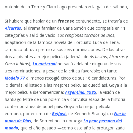
Antonio de la Torre y Clara Lago presentaron la gala del sábado, p
Si hubiera que hablar de un
fracaso
contundente, se trataría de
Alcarràs
, el drama familiar de Carla Simón que competía en 11
categorías y salió de vacío.
Los renglones torcidos de Dios
,
adaptación de la famosa novela de Torcuato Luca de Tena,
tampoco obtuvo premio a sus seis nominaciones. De las otras
dos aspirantes a mejor película (además de
As bestas
,
Alcarràs
y
Cinco lobitos
),
La maternal
no sacó adelante ninguna de sus
tres nominaciones, a pesar de la crítica favorable; en tanto
Modelo 77
al menos recogió cinco de sus 16 candidaturas. Por
lo demás, el listado a las mejores películas quedó así. Goya a la
mejor película iberoamericana:
Argentina, 1985
, la visión de
Santiago Mitre de una polémica y convulsa etapa de la historia
contemporánea de aquel país. Goya a la mejor película
europea, por encima de
Belfast
, de Kenneth Branagh, o
Fue la
mano de Dios
, de Sorrentino: la noruega
La peor persona del
mundo
, que el año pasado —como este año la protagonizada