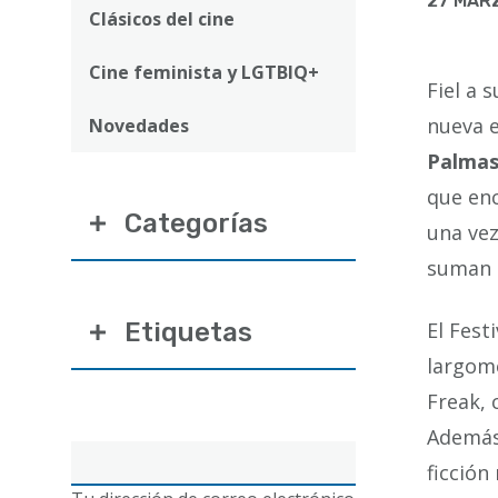
ayuda
27 MAR
Clásicos del cine
a
Cine feminista y LGTBIQ+
la
Fiel a 
navegación
nueva e
Novedades
Palmas
que enc
Categorías
una vez
suman 
Etiquetas
El Fest
largome
Freak, 
Además,
Correo
ficció
electrónico