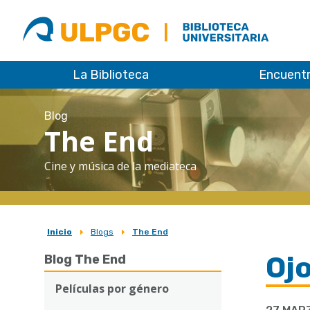
ULPGC
Biblioteca
ULPGC
La Biblioteca
Encuent
Blog
The End
Cine y música de la mediateca
Inicio
Blogs
The End
Sobrescribir
Ojo
Blog The End
enlaces
de
Películas por género