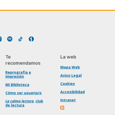
Tube
Instagram
Spotify
Tiktok
Ivoox
Te
La web
recomendamos
Mapa Web
Reprografía e
Aviso Legal
impresión
Cookies
Mi Biblioteca
Accesibilidad
Cómo ser usuaria/o
Intranet
La calma lectora
,
club
de lectura