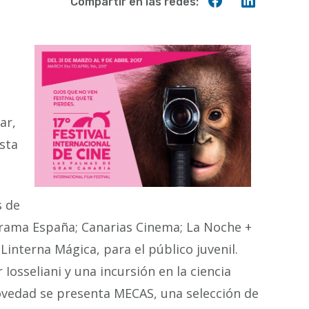
Compartir
Compart
Compartir en las redes:
en
en
Facebook
Linkedin
o
ar,
esta
s de
norama España; Canarias Cinema; La Noche +
Linterna Mágica, para el público juvenil.
Iosseliani y una incursión en la ciencia
vedad se presenta MECAS, una selección de