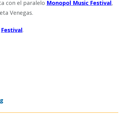
a con el paralelo
Monopol Music Festival
,
ieta Venegas.
l
Festival
.
og