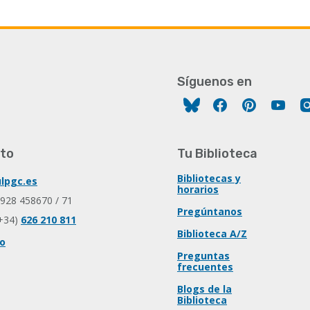
Síguenos en
Facebook
Pinterest
You
to
Tu Biblioteca
Bibliotecas y
lpgc.es
horarios
 928 458670 / 71
Pregúntanos
+34)
626 210 811
Biblioteca A/Z
io
Preguntas
frecuentes
Blogs de la
Biblioteca