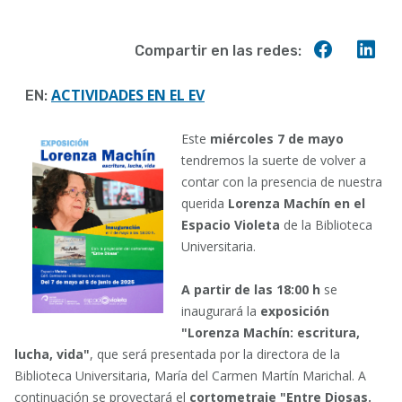
Compart
Co
Compartir en las redes:
en
en
Faceboo
Lin
ACTIVIDADES EN EL EV
EN:
Este
miércoles 7 de mayo
tendremos la suerte de volver a
contar con la presencia de nuestra
querida
Lorenza Machín en el
Espacio Violeta
de la Biblioteca
Universitaria.
A partir de las 18:00 h
se
inaugurará la
exposición
"Lorenza Machín: escritura,
lucha, vida"
, que será presentada por la directora de la
Biblioteca Universitaria, María del Carmen Martín Marichal. A
continuación se proyectará el
cortometraje "Entre Diosas.