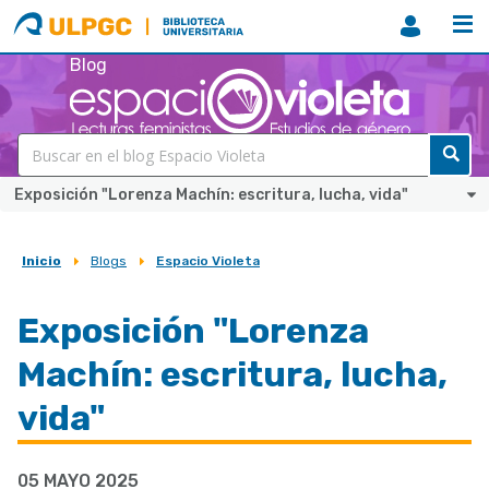
ULPGC
Biblioteca
ULPGC
Blog
Exposición "Lorenza Machín: escritura, lucha, vida"
Inicio
Blogs
Espacio Violeta
Sobrescribir
enlaces
Exposición "Lorenza
de
Machín: escritura, lucha,
ayuda
a
vida"
la
navegación
05 MAYO 2025