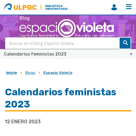
ULPGC
Biblioteca
ULPGC
Blog
Calendarios feministas 2023
Inicio
Blogs
Espacio Violeta
Sobrescribir
enlaces
Calendarios feministas
de
2023
ayuda
a
12 ENERO 2023
la
navegación