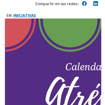
Compart
Co
Compartir en las redes:
en
en
Faceboo
Lin
INICIATIVAS
EN: