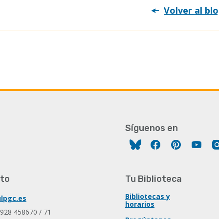
Volver al bl
Síguenos en
Facebook
Pinterest
You
to
Tu Biblioteca
Bibliotecas y
lpgc.es
horarios
 928 458670 / 71