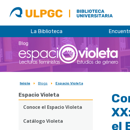
ULPGC
Biblioteca
ULPGC
La Biblioteca
Encuent
Blog
Inicio
Blogs
Espacio Violeta
Sobrescribir
Con
Espacio Violeta
enlaces
de
Conoce el Espacio Violeta
XX:
ayuda
Catálogo Violeta
el 
a