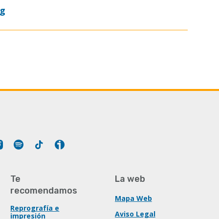
og
Tube
Instagram
Spotify
Tiktok
Ivoox
Te
La web
recomendamos
Mapa Web
Reprografía e
Aviso Legal
impresión