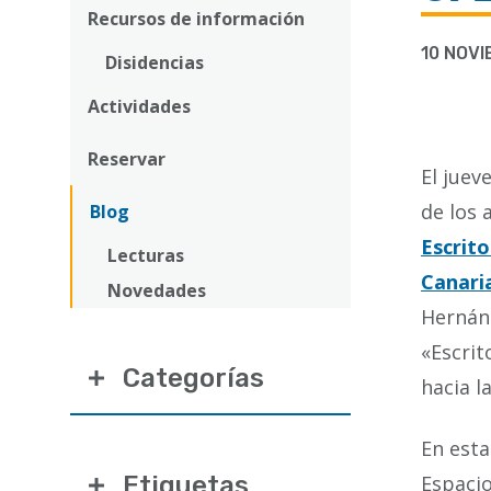
Recursos de información
la
10 NOV
Disidencias
navegación
Actividades
Reservar
El juev
de los 
Blog
Escrito
Lecturas
Canaria
Novedades
Hernánd
«Escrit
Categorías
hacia l
En esta
Etiquetas
Espacio