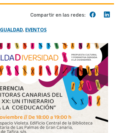
Compartir
Compart
Compartir en las redes:
en
en
Facebook
Linkedin
 IGUALDAD
EVENTOS
,