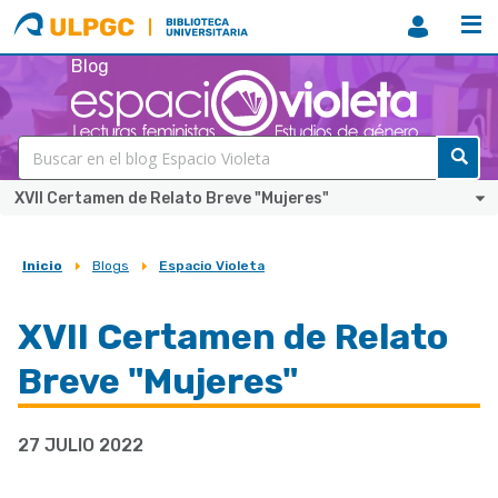
ULPGC
Biblioteca
ULPGC
Blog
XVII Certamen de Relato Breve "Mujeres"
Inicio
Blogs
Espacio Violeta
Sobrescribir
enlaces
XVII Certamen de Relato
de
Breve "Mujeres"
ayuda
a
27 JULIO 2022
la
navegación