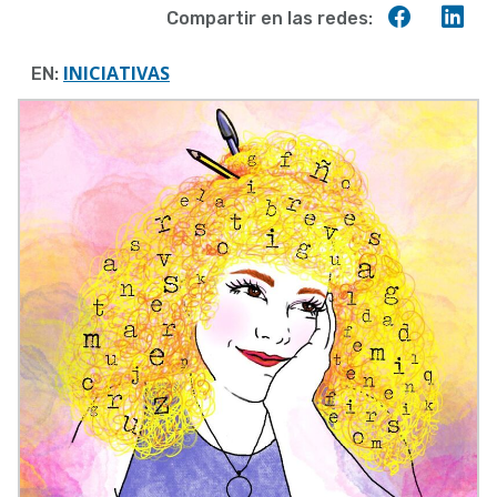
Compart
Co
Compartir en las redes:
en
en
Faceboo
Lin
INICIATIVAS
EN: