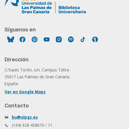
Síguenos en
Facebook
Pinterest
YouTube
Instagram
Spotify
Tiktok
Ivoox
Dirección
C/Saulo Torón, s/n. Campus Tafira
35017 Las Palmas de Gran Canaria
España
Ver en Google Maps
Contacto
bu@ulpgc.es
(+34) 928 458670 / 71