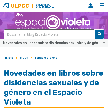
ULPGC
Biblioteca
ULPGC
Blog
Novedades en libros sobre disidencias sexuales y de género en el Espacio Violeta
Inicio
Blogs
Espacio Violeta
Sobrescribir
enlaces
Novedades en libros sobre
de
disidencias sexuales y de
ayuda
a
género en el Espacio
la
Violeta
navegación