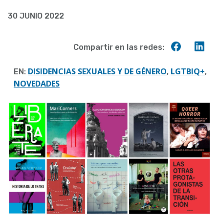
30 JUNIO 2022
Compart
Co
Compartir en las redes:
en
en
Faceboo
Lin
DISIDENCIAS SEXUALES Y DE GÉNERO
LGTBIQ+
EN:
,
,
NOVEDADES